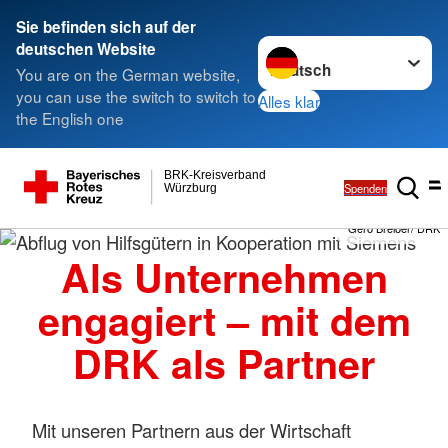
Sie befinden sich auf der
Sprache wechseln zu
deutschen Website
You are on the German website,
you can use the switch to switch to
Alles klar
the English one
BRK-Kreisverband
Spenden
Würzburg
Gero Breloer/ DRK
Als Unternehmen
engagiert – mit dem
DRK als Partner
Mit unseren Partnern aus der Wirtschaft