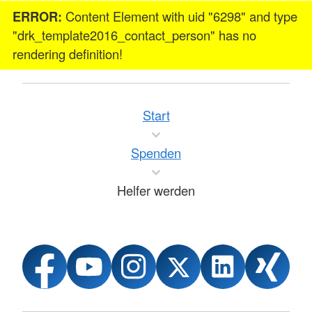
ERROR:
Content Element with uid "6298" and type
"drk_template2016_contact_person" has no
rendering definition!
Start
Spenden
Helfer werden