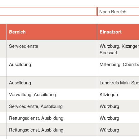
Nach Bereich
Nach Bereich
Ausbildung
Bereich
Einsatzort
BFD, FSJ
Fahrdienst
Servicedienste
Würzburg, Kitzingen
Spessart
Kinder- und Jugenda
Menüservice
Ausbildung
Miltenberg, Obernb
Pflege
Rettungsdienst
Ausbildung
Landkreis Main-Spe
Servicedienste
Verwaltung, Ausbildung
Kitzingen
Sozialpsychiatrie
Verwaltung
Servicedienste, Ausbildung
Würzburg
Rettungsdienst, Ausbildung
Würzburg
Rettungsdienst, Ausbildung
Würzburg