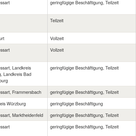
ssart
geringfügige Beschäftigung, Teilzeit
Miltenberg
Obernburg
Teilzeit
Ochsenfurt
Rödelsee
rt
Vollzeit
Rottendorf
Seinsheim
ssart
Vollzeit
Veitshöchheim
Wiesentheid
ssart, Landkreis
geringfügige Beschäftigung, Teilzeit
Würzburg
g, Landkreis Bad
burg
essart, Frammersbach
geringfügige Beschäftigung, Teilzeit
reis Würzburg
geringfügige Beschäftigung
ssart, Marktheidenfeld
geringfügige Beschäftigung, Teilzeit
ssart
geringfügige Beschäftigung, Teilzeit