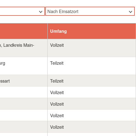
Nach Einsatzort
Nach Einsatzort
Frammersbach
Umfang
Geiselwind
Gelchsheim
, Landkreis Main-
Vollzeit
rbeit
Gemünden
Giebelstadt
urg
Teilzeit
Hammelburg
Hybrid
ssart
Teilzeit
Kitzingen
Vollzeit
Landkreis Bad Kissingen
Landkreis Kitzingen
Vollzeit
Landkreis Main-Spessart
Vollzeit
Landkreis Würzburg
Martinsheim
Vollzeit
Marktheidenfeld