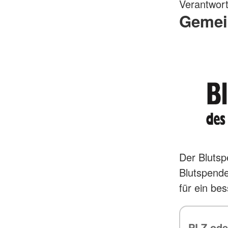
Verantwort
Gemei
Der Bluts
Blutspend
für ein be