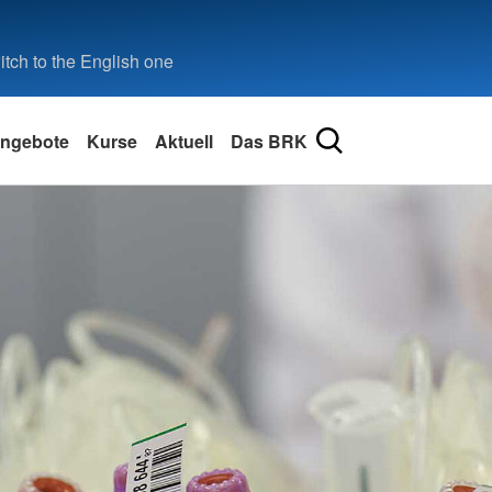
tch to the English one
ngebote
Kurse
Aktuell
Das BRK