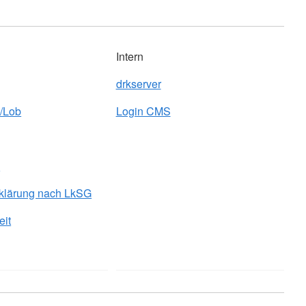
Intern
drkserver
/Lob
Login CMS
z
klärung nach LkSG
eit