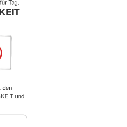
für Tag.
KEIT
t den
GKEIT und