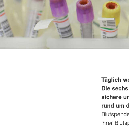
Täglich w
Die sechs
sichere u
rund um d
Blutspend
ihrer Blut