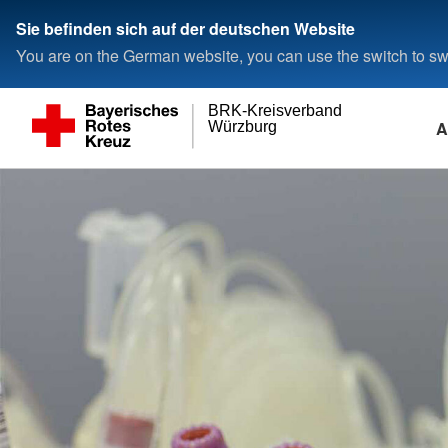
Sie befinden sich auf der deutschen Website
You are on the German website, you can use the switch to swi
BRK-Kreisverband
A
Würzburg