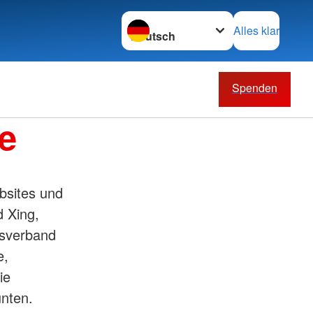
Sprache wechseln zu
Alles klar
Spenden
e
bsites und
 Xing,
isverband
e,
ie
unten.