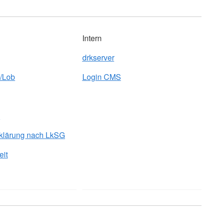
Intern
drkserver
/Lob
Login CMS
z
klärung nach LkSG
eit