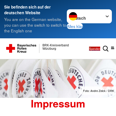
Sie befinden sich auf der
Sprache wechseln zu
deutschen Website
You are on the German website,
you can use the switch to switch to
Alles klar
the English one
BRK-Kreisverband
Spenden
Würzburg
Foto: Andre Zelck / DRK
Impressum