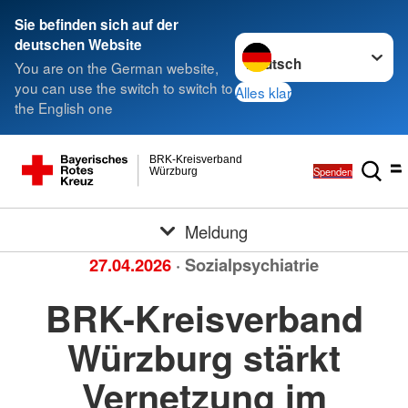
Sie befinden sich auf der
Sprache wechseln zu
deutschen Website
You are on the German website,
you can use the switch to switch to
Alles klar
the English one
BRK-Kreisverband
Spenden
Würzburg
Meldung
27.04.2026
· Sozialpsychiatrie
BRK-Kreisverband
Würzburg stärkt
Vernetzung im