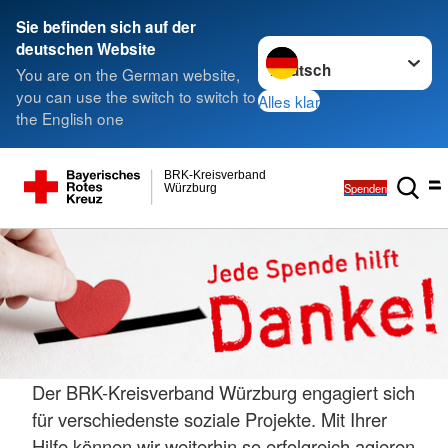
Sie befinden sich auf der
Sprache wechseln zu
deutschen Website
You are on the German website,
you can use the switch to switch to
Alles klar
the English one
BRK-Kreisverband
Spenden
Würzburg
Der BRK-Kreisverband Würzburg engagiert sich
für verschiedenste soziale Projekte. Mit Ihrer
Hilfe können wir weiterhin so erfolgreich agieren